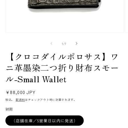
モ
ー
の
1
/
7
ダ
ル
【クロコダイルポロサス】ワ
で
メ
ニ革墨染二つ折り財布スモー
デ
ィ
ル-Small Wallet
ア
(1)
(2
を
開
通
¥88,000 JPY
く
常
税込。
配送料
はチェックアウト時に計算されます。
価
納期
格
（店舗在庫／5営業日以内に発送）