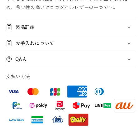
染
染
め、希少性の高いクロコダイルレザーの一つです。
二
二
つ
つ
折
折
製品詳細
り
り
財
財
お手入れについて
布
布
ス
ス
Q&A
モ
モ
ー
ー
支払い方法
ル-
ル-
Small
Small
Wallet
Wallet
の
の
数
数
量
量
を
を
減
増
ら
や