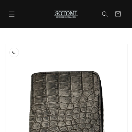
コンテ
ンツに
カ
進む
ー
ト
商品情
報にス
キップ