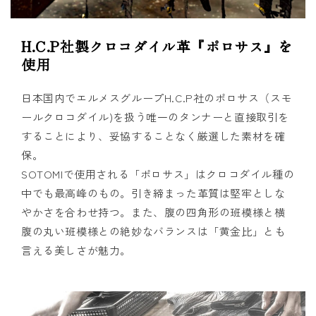
H.C.P社製クロコダイル革『ポロサス』を
使用
日本国内でエルメスグループH.C.P社のポロサス（スモ
ールクロコダイル)を扱う唯一のタンナーと直接取引を
することにより、妥協することなく厳選した素材を確
保。
SOTOMIで使用される「ポロサス」はクロコダイル種の
中でも最高峰のもの。引き締まった革質は堅牢としな
やかさを合わせ持つ。また、腹の四角形の班模様と横
腹の丸い班模様との絶妙なバランスは「黄金比」とも
言える美しさが魅力。