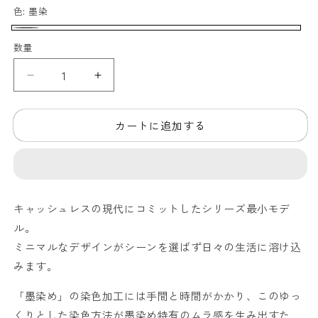
色:
墨染
墨
数量
染
【ク
【ク
ロ
ロ
コ
コ
カートに追加する
ダ
ダ
イ
イ
ル
ル
ポ
ポ
ロ
ロ
キャッシュレスの現代にコミットしたシリーズ最小モデ
サ
サ
ル。
ス】
ス】
ミニマルなデザインがシーンを選ばず日々の生活に溶け込
ワ
ワ
みます。
ニ
ニ
革
革
「墨染め」の染色加工には手間と時間がかかり、このゆっ
墨
墨
くりとした染色方法が墨染め特有のムラ感を生み出すた