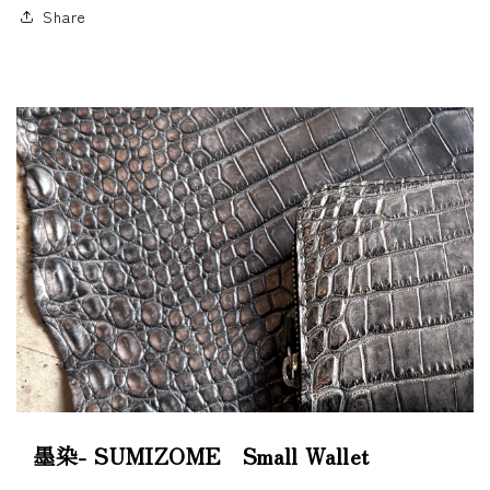
す
す
Share
墨染- SUMIZOME Small Wallet