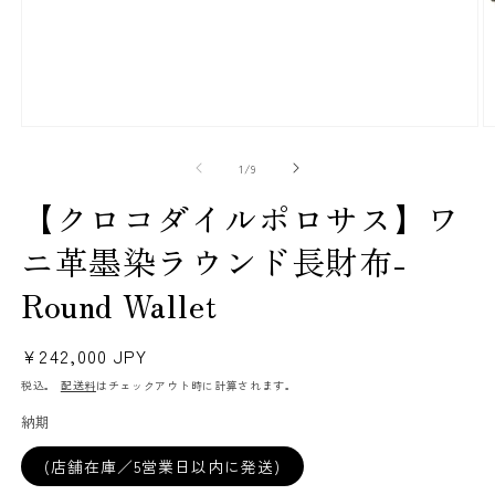
モ
ー
(2
の
1
/
9
ダ
ル
【クロコダイルポロサス】ワ
で
メ
ニ革墨染ラウンド長財布-
デ
ィ
Round Wallet
ア
(1)
を
開
通
¥242,000 JPY
く
常
税込。
配送料
はチェックアウト時に計算されます。
価
納期
格
(店舗在庫／5営業日以内に発送)