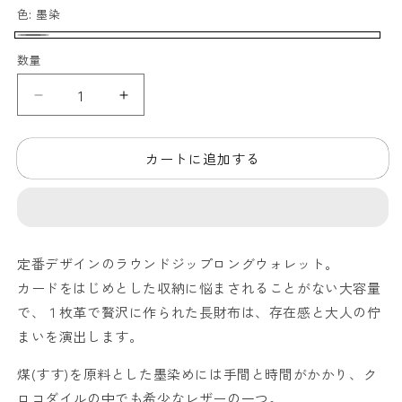
色:
墨染
墨
数量
染
【ク
【ク
ロ
ロ
コ
コ
カートに追加する
ダ
ダ
イ
イ
ル
ル
ポ
ポ
ロ
ロ
定番デザインのラウンドジップロングウォレット。
サ
サ
カードをはじめとした収納に悩まされることがない大容量
ス】
ス】
で、１枚革で贅沢に作られた長財布は、存在感と大人の佇
ワ
ワ
まいを演出します。
ニ
ニ
革
革
煤(すす)を原料とした墨染めには手間と時間がかかり、ク
墨
墨
ロコダイルの中でも希少なレザーの一つ。