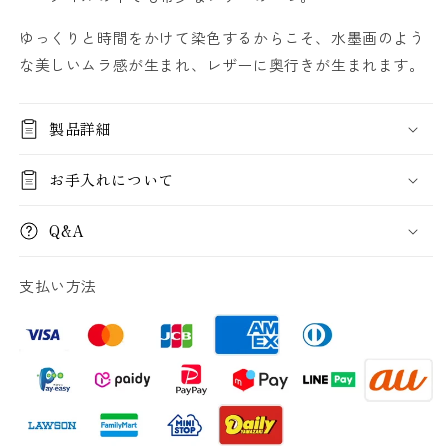
染
染
ラ
ラ
ゆっくりと時間をかけて染色するからこそ、水墨画のよう
ウ
ウ
な美しいムラ感が生まれ、レザーに奥行きが生まれます。
ン
ン
ド
ド
長
長
製品詳細
財
財
布-
布-
お手入れについて
Round
Round
Wallet
Wallet
Q&A
の
の
数
数
支払い方法
量
量
を
を
減
増
ら
や
す
す