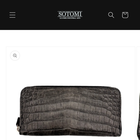
コンテ
ンツに
カ
進む
ー
ト
商品情
報にス
キップ