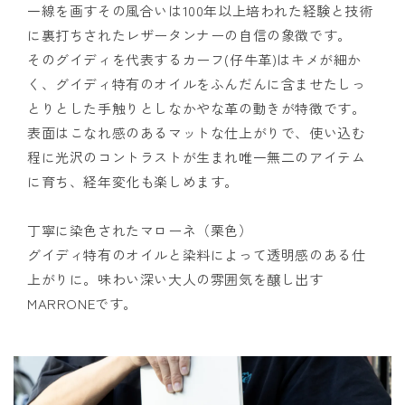
一線を画すその風合いは100年以上培われた経験と技術
に裏打ちされたレザータンナーの自信の象徴です。
そのグイディを代表するカーフ(仔牛革)はキメが細か
く、グイディ特有のオイルをふんだんに含ませたしっ
とりとした手触りとしなかやな革の動きが特徴です。
表面はこなれ感のあるマットな仕上がりで、使い込む
程に光沢のコントラストが生まれ唯一無二のアイテム
に育ち、経年変化も楽しめます。
丁寧に染色されたマローネ（栗色）
グイディ特有のオイルと染料によって透明感のある仕
上がりに。味わい深い大人の雰囲気を醸し出す
MARRONEです。