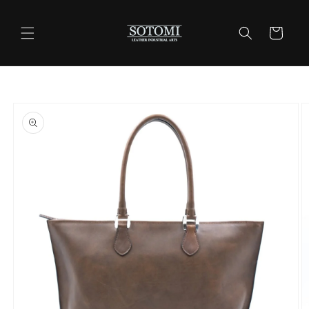
コンテ
ンツに
カ
進む
ー
ト
商品情
報にス
キップ