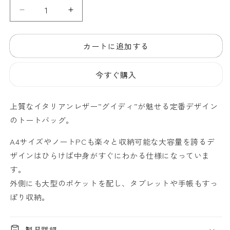
グ
グ
イ
イ
デ
デ
カートに追加する
ィ
ィ
カ
カ
今すぐ購入
ー
ー
フ
フ
ト
ト
上質なイタリアンレザー”グイディ”が魅せる定番デザイン
ー
ー
のトートバッグ。
ト
ト
バ
バ
A4サイズやノートPCも楽々と収納可能な
大容量を誇るデ
ッ
ッ
ザインはひらけば中身がすぐにわかる仕様になっていま
グ-
グ-
す。
GUIDI
GUIDI
外側にも大型のポケットを配し、タブレットや手帳もすっ
490
490
-
-
ぽり収納。
Marrone-
Marrone-
の
の
製品詳細