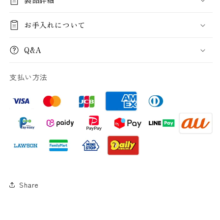
数
数
量
量
を
を
お手入れについて
減
増
ら
や
Q&A
す
す
支払い方法
Share