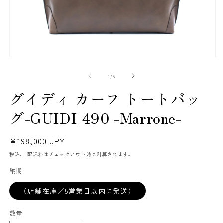
モ
ー
(2
の
1
/
6
ダ
ル
グイディ カーフ トートバッ
で
メ
グ-GUIDI 490 -Marrone-
デ
ィ
ア
通
¥198,000 JPY
(1)
を
常
税込。
配送料
はチェックアウト時に計算されます。
開
価
く
納期
格
（店舗在庫／5営業日以内に発送）
数量